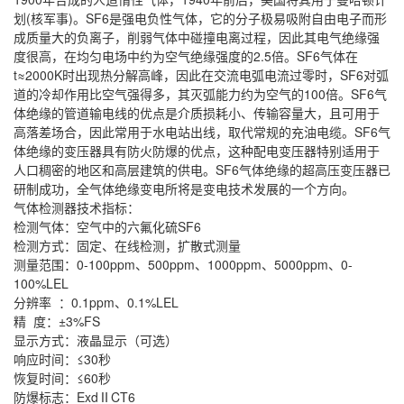
划(核军事)。SF6是强电负性气体，它的分子极易吸附自由电子而形
成质量大的负离子，削弱气体中碰撞电离过程，因此其电气绝缘强
度很高，在均匀电场中约为空气绝缘强度的2.5倍。SF6气体在
t≈2000K时出现热分解高峰，因此在交流电弧电流过零时，SF6对弧
道的冷却作用比空气强得多，其灭弧能力约为空气的100倍。SF6气
体绝缘的管道输电线的优点是介质损耗小、传输容量大，且可用于
高落差场合，因此常用于水电站出线，取代常规的充油电缆。SF6气
体绝缘的变压器具有防火防爆的优点，这种配电变压器特别适用于
人口稠密的地区和高层建筑的供电。SF6气体绝缘的超高压变压器已
研制成功，全气体绝缘变电所将是变电技术发展的一个方向。
气体检测器技术指标：
检测气体：空气中的六氟化硫SF6
检测方式：固定、在线检测，扩散式测量
测量范围：0-100ppm、500ppm、1000ppm、5000ppm、0-
100%LEL
分辨率 ：0.1ppm、0.1%LEL
精 度：±3%FS
显示方式：液晶显示（可选）
响应时间：≤30秒
恢复时间：≤60秒
防爆标志：ExdⅡCT6