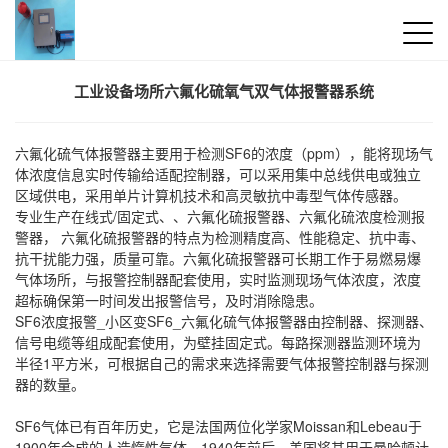
工业设备场所六氟化硫氧气双气体报警器系统
六氟化硫气体报警器主要用于检测SF6的浓度（ppm），能将现场气
体浓度信息实时传输给适配控制器，可以采用集中总线供电或独立
区域供电，采用单片计算机技术和高灵敏抗中毒型气体传感器。
专业生产在线式/固定式、、六氟化硫报警器、六氟化硫浓度检测报
警器， 六氟化硫报警器的特点为检测精度高、性能稳定、抗中毒、
抗干扰能力强，质量可靠。六氟化硫报警器可长期工作于易燃易爆
气体场所，与报警控制器配套使用，实时监测现场气体浓度，浓度
超标确保第一时间发出报警信号，及时消除隐患。
SF6浓度报警_小区变SF6_六氟化硫气体报警器由控制器、探测器、
信号电缆等组成配套使用，为壁挂固定式。每路探测器监测环境为
半径1平方米，可根据自己的需求来选择需要气体报警控制器与探测
器的数量。
SF6气体已有百年历史，它是法国两位化学家Moissan和Lebeau于
1900年合成的人造惰性气体，1940年前后，美国将其用于曼哈顿计